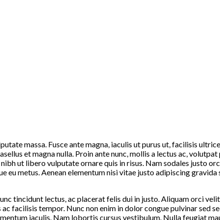
lputate massa. Fusce ante magna, iaculis ut purus ut, facilisis ultr
asellus et magna nulla. Proin ante nunc, mollis a lectus ac, volutp
e nibh ut libero vulputate ornare quis in risus. Nam sodales justo orc
gue eu metus. Aenean elementum nisi vitae justo adipiscing gravida
nc tincidunt lectus, ac placerat felis dui in justo. Aliquam orci velit,
lis ac facilisis tempor. Nunc non enim in dolor congue pulvinar sed s
ementum iaculis. Nam lobortis cursus vestibulum. Nulla feugiat maur