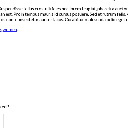
uspendisse tellus eros, ultricies nec lorem feugiat, pharetra auct
san est. Proin tempus mauris id cursus posuere. Sed et rutrum felis
os non, consectetur auctor lacus. Curabitur malesuada odio eget el
e
,
women
.
rked
*