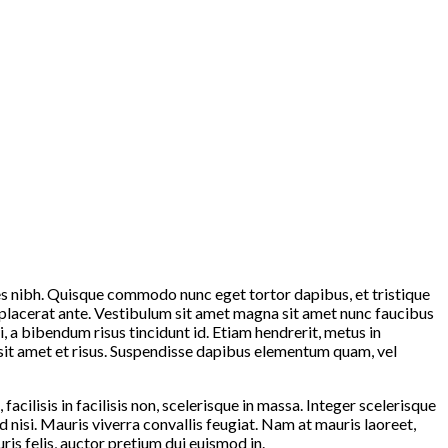
ices nibh. Quisque commodo nunc eget tortor dapibus, et tristique
at placerat ante. Vestibulum sit amet magna sit amet nunc faucibus
i, a bibendum risus tincidunt id. Etiam hendrerit, metus in
 sit amet et risus. Suspendisse dapibus elementum quam, vel
 facilisis in facilisis non, scelerisque in massa. Integer scelerisque
ed nisi. Mauris viverra convallis feugiat. Nam at mauris laoreet,
is felis, auctor pretium dui euismod in.