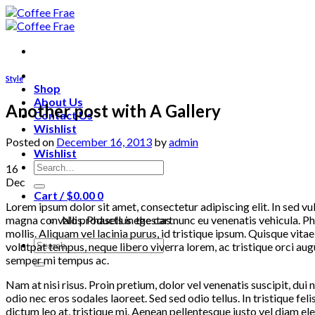
Skip
to
content
Style
Shop
About Us
Another post with A Gallery
Contact Us
Wishlist
Posted on
December 16, 2013
by
admin
Wishlist
Search
16
for:
Dec
Cart /
$
0.00
0
Lorem ipsum dolor sit amet, consectetur adipiscing elit. In sed vu
magna convallis. Phasellus egestas nunc eu venenatis vehicula. Ph
No products in the cart.
mollis. Aliquam vel lacinia purus, id tristique ipsum. Quisque vita
Search
volutpat tempus, neque libero viverra lorem, ac tristique orci au
for:
semper mi tempus ac.
Nam at nisi risus. Proin pretium, dolor vel venenatis suscipit, dui nu
odio nec eros sodales laoreet. Sed sed odio tellus. In tristique fe
dictum leo at, tristique mi. Aenean pellentesque justo vel diam el